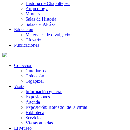
Historia de Chapultepec
Arqueología
Murales
Salas de Historia
Salas del Alcázar
Educación
Materiales de divulgación
Glosario
Publicaciones
Colección
Curadurías
Colección
Gigapixel
Visita
Información general
Exposiciones
Agenda
Exposición: Bordado, de la virtud
Biblioteca
Servicios
Visitas guiadas
El Museo