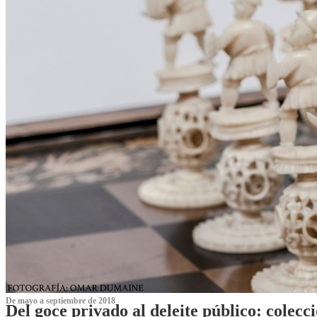
De mayo a septiembre de 2018
Del goce privado al deleite público: cole