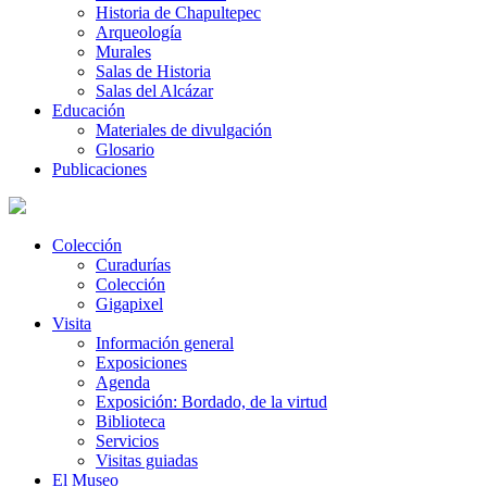
Historia de Chapultepec
Arqueología
Murales
Salas de Historia
Salas del Alcázar
Educación
Materiales de divulgación
Glosario
Publicaciones
Colección
Curadurías
Colección
Gigapixel
Visita
Información general
Exposiciones
Agenda
Exposición: Bordado, de la virtud
Biblioteca
Servicios
Visitas guiadas
El Museo