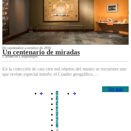
De septiembre a octubre de 2016
Un centenario de miradas
Castillo de Chapultepec
En la colección de casi cien mil objetos del museo se encuentra uno
que reviste especial interés: el Cuadro geográfico,…
Ver más
1
2
3
4
5
6
7
8