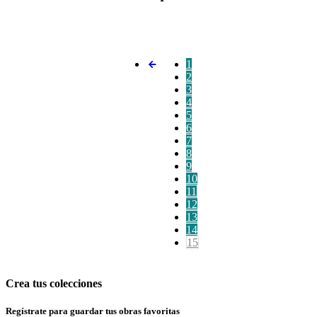
1
2
3
4
5
6
7
8
9
10
11
12
13
14
15
Crea tus colecciones
Regístrate para guardar tus obras favoritas