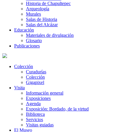
Historia de Chapultepec
Arqueología
Murales
Salas de Historia
Salas del Alcázar
Educación
Materiales de divulgación
Glosario
Publicaciones
Colección
Curadurías
Colección
Gigapixel
Visita
Información general
Exposiciones
Agenda
Exposición: Bordado, de la virtud
Biblioteca
Servicios
Visitas guiadas
El Museo