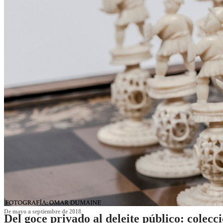
De mayo a septiembre de 2018
Del goce privado al deleite público: cole