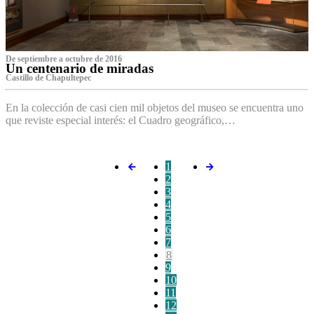
De septiembre a octubre de 2016
Un centenario de miradas
Castillo de Chapultepec
En la colección de casi cien mil objetos del museo se encuentra uno
que reviste especial interés: el Cuadro geográfico,…
1
2
3
4
5
6
7
8
9
10
11
12