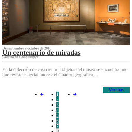
De septiembre a octubre de 2016
Un centenario de miradas
Castillo de Chapultepec
En la colección de casi cien mil objetos del museo se encuentra uno
que reviste especial interés: el Cuadro geográfico,…
Ver más
1
2
3
4
5
6
7
8