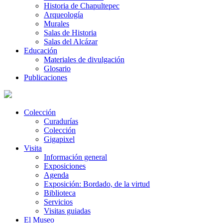
Historia de Chapultepec
Arqueología
Murales
Salas de Historia
Salas del Alcázar
Educación
Materiales de divulgación
Glosario
Publicaciones
Colección
Curadurías
Colección
Gigapixel
Visita
Información general
Exposiciones
Agenda
Exposición: Bordado, de la virtud
Biblioteca
Servicios
Visitas guiadas
El Museo