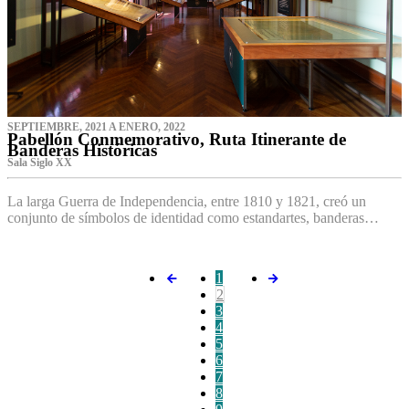
SEPTIEMBRE, 2021 A ENERO, 2022
Pabellón Conmemorativo, Ruta Itinerante de
Banderas Históricas
Sala Siglo XX
La larga Guerra de Independencia, entre 1810 y 1821, creó un
conjunto de símbolos de identidad como estandartes, banderas…
1
2
3
4
5
6
7
8