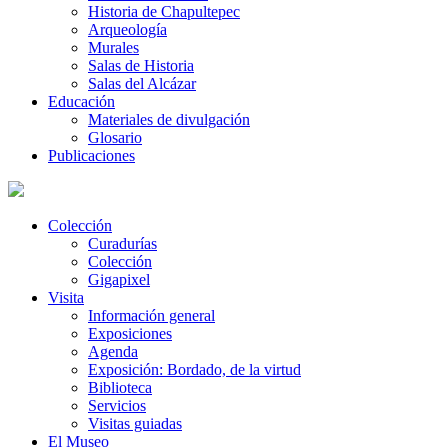
Historia de Chapultepec
Arqueología
Murales
Salas de Historia
Salas del Alcázar
Educación
Materiales de divulgación
Glosario
Publicaciones
Colección
Curadurías
Colección
Gigapixel
Visita
Información general
Exposiciones
Agenda
Exposición: Bordado, de la virtud
Biblioteca
Servicios
Visitas guiadas
El Museo