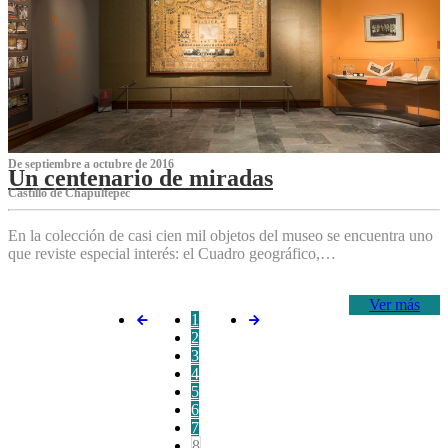
De septiembre a octubre de 2016
Un centenario de miradas
Castillo de Chapultepec
En la colección de casi cien mil objetos del museo se encuentra uno
que reviste especial interés: el Cuadro geográfico,…
Ver más
1
2
3
4
5
6
7
8