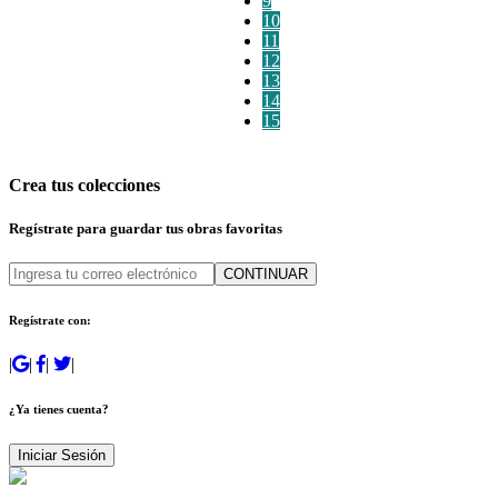
9
10
11
12
13
14
15
Crea tus colecciones
Regístrate para guardar tus obras favoritas
CONTINUAR
Regístrate con:
|
|
|
|
¿Ya tienes cuenta?
Iniciar Sesión