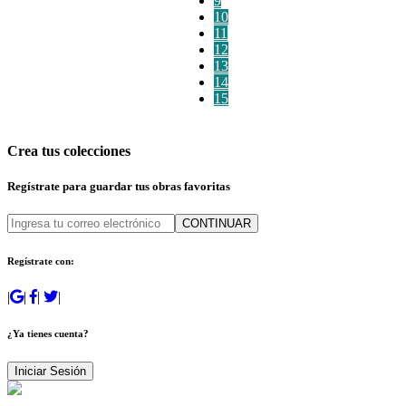
9
10
11
12
13
14
15
Crea tus colecciones
Regístrate para guardar tus obras favoritas
CONTINUAR
Regístrate con:
|
|
|
|
¿Ya tienes cuenta?
Iniciar Sesión