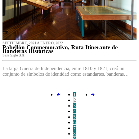
SEPTIEMBRE, 2021 A ENERO, 2022
Pabellón Conmemorativo, Ruta Itinerante de
Banderas Históricas
Sala Siglo XX
La larga Guerra de Independencia, entre 1810 y 1821, creó un
conjunto de símbolos de identidad como estandartes, banderas…
1
2
3
4
5
6
7
8