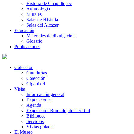
Historia de Chapultepec
Arqueología
Murales
Salas de Historia
Salas del Alcázar
Educación
Materiales de divulgación
Glosario
Publicaciones
Colección
Curadurías
Colección
Gigapixel
Visita
Información general
Exposiciones
Agenda
Exposición: Bordado, de la virtud
Biblioteca
Servicios
Visitas guiadas
El Museo