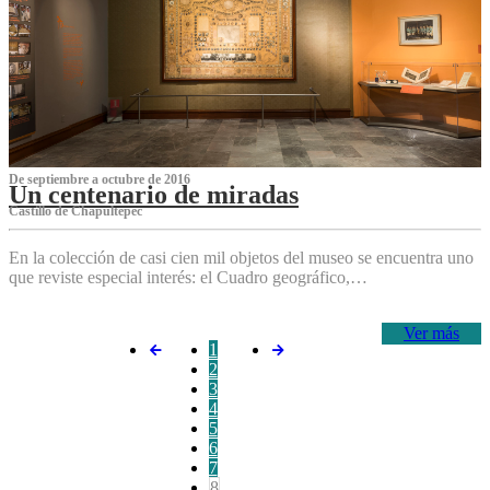
De septiembre a octubre de 2016
Un centenario de miradas
Castillo de Chapultepec
En la colección de casi cien mil objetos del museo se encuentra uno
que reviste especial interés: el Cuadro geográfico,…
Ver más
1
2
3
4
5
6
7
8