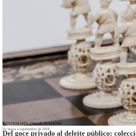
De mayo a septiembre de 2018
Del goce privado al deleite público: cole