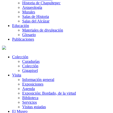
Historia de Chapultepec
Arqueología
Murales
Salas de Historia
Salas del Alcázar
Educación
Materiales de divulgación
Glosario
Publicaciones
Colección
Curadurías
Colección
Gigapixel
Visita
Información general
Exposiciones
Agenda
Exposición: Bordado, de la virtud
Biblioteca
Servicios
Visitas guiadas
El Museo