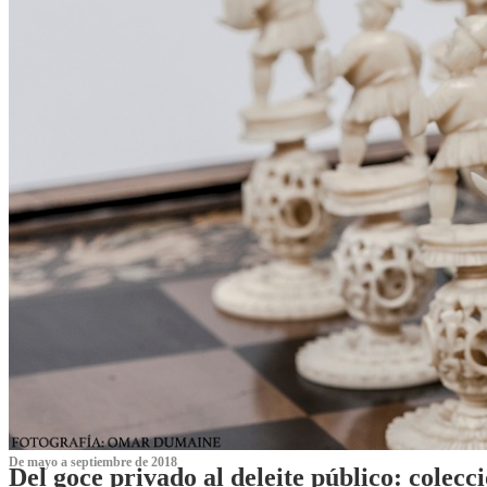
De mayo a septiembre de 2018
Del goce privado al deleite público: cole