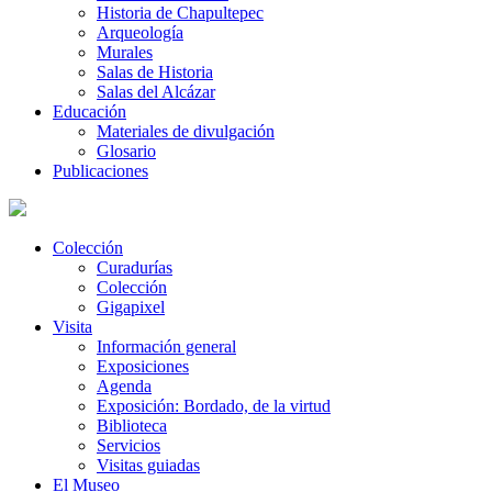
Historia de Chapultepec
Arqueología
Murales
Salas de Historia
Salas del Alcázar
Educación
Materiales de divulgación
Glosario
Publicaciones
Colección
Curadurías
Colección
Gigapixel
Visita
Información general
Exposiciones
Agenda
Exposición: Bordado, de la virtud
Biblioteca
Servicios
Visitas guiadas
El Museo