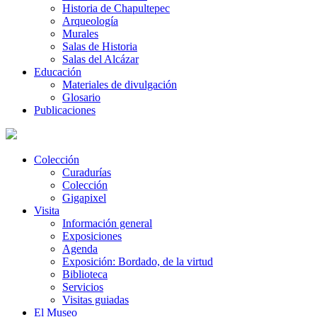
Historia de Chapultepec
Arqueología
Murales
Salas de Historia
Salas del Alcázar
Educación
Materiales de divulgación
Glosario
Publicaciones
Colección
Curadurías
Colección
Gigapixel
Visita
Información general
Exposiciones
Agenda
Exposición: Bordado, de la virtud
Biblioteca
Servicios
Visitas guiadas
El Museo