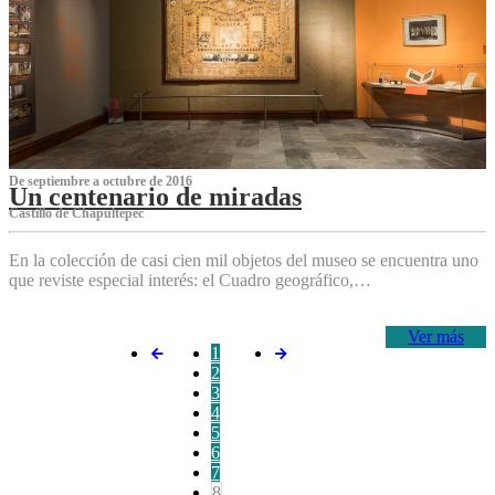
De septiembre a octubre de 2016
Un centenario de miradas
Castillo de Chapultepec
En la colección de casi cien mil objetos del museo se encuentra uno
que reviste especial interés: el Cuadro geográfico,…
Ver más
1
2
3
4
5
6
7
8