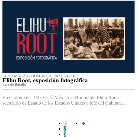
LUN 2 MARZO - DOM 30 JUL 2023, 9-17 H.
Elihu Root, exposición fotográfica
Sala de Batalla
En el otoño de 1907 visitó México el Honorable Elihu Root,
secretario de Estado de los Estados Unidos y jefe del Gabinete…
1
2
3