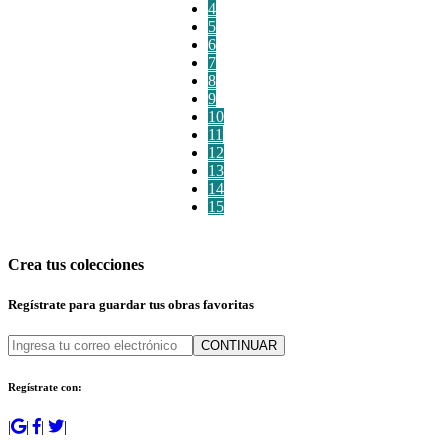
4
5
6
7
8
9
10
11
12
13
14
15
Crea tus colecciones
Regístrate para guardar tus obras favoritas
CONTINUAR
Regístrate con:
|
|
|
|