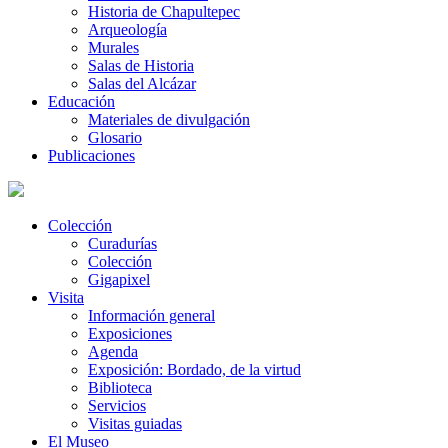
Historia de Chapultepec
Arqueología
Murales
Salas de Historia
Salas del Alcázar
Educación
Materiales de divulgación
Glosario
Publicaciones
Colección
Curadurías
Colección
Gigapixel
Visita
Información general
Exposiciones
Agenda
Exposición: Bordado, de la virtud
Biblioteca
Servicios
Visitas guiadas
El Museo