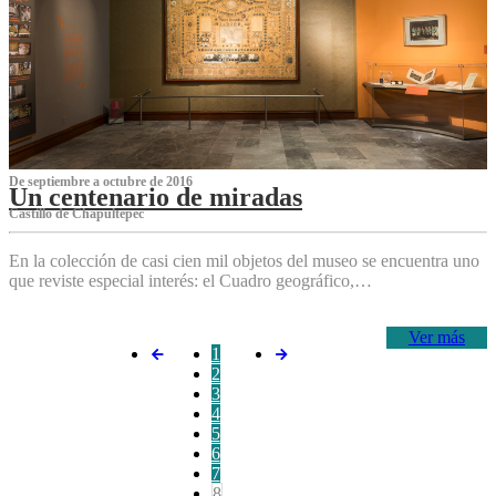
De septiembre a octubre de 2016
Un centenario de miradas
Castillo de Chapultepec
En la colección de casi cien mil objetos del museo se encuentra uno
que reviste especial interés: el Cuadro geográfico,…
Ver más
1
2
3
4
5
6
7
8