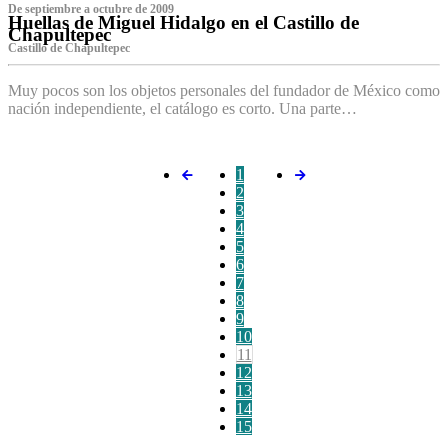
De septiembre a octubre de 2009
Huellas de Miguel Hidalgo en el Castillo de
Chapultepec
Castillo de Chapultepec
Muy pocos son los objetos personales del fundador de México como
nación independiente, el catálogo es corto. Una parte…
1
2
3
4
5
6
7
8
9
10
11
12
13
14
15