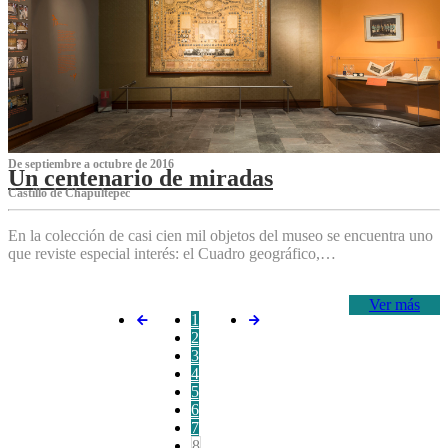
De septiembre a octubre de 2016
Un centenario de miradas
Castillo de Chapultepec
En la colección de casi cien mil objetos del museo se encuentra uno
que reviste especial interés: el Cuadro geográfico,…
Ver más
1
2
3
4
5
6
7
8