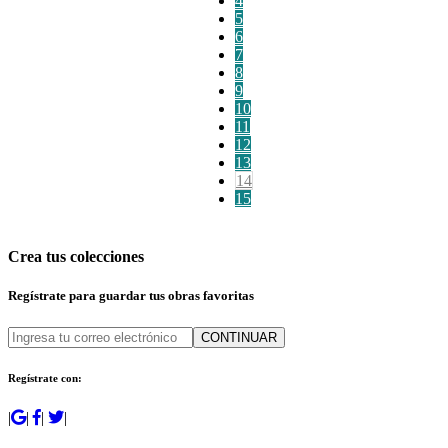
4
5
6
7
8
9
10
11
12
13
14
15
Crea tus colecciones
Regístrate para guardar tus obras favoritas
CONTINUAR
Regístrate con:
|
|
|
|