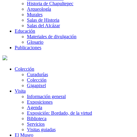
Historia de Chapultepec
Arqueología
Murales
Salas de Historia
Salas del Alcázar
Educación
Materiales de divulgación
Glosario
Publicaciones
Colección
Curadurías
Colección
Gigapixel
Visita
Información general
Exposiciones
Agenda
Exposición: Bordado, de la virtud
Biblioteca
Servicios
Visitas guiadas
El Museo