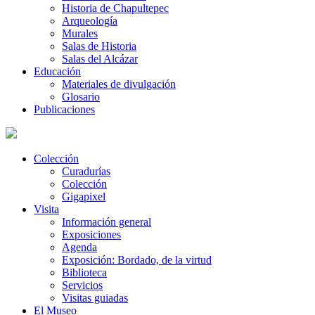
Historia de Chapultepec
Arqueología
Murales
Salas de Historia
Salas del Alcázar
Educación
Materiales de divulgación
Glosario
Publicaciones
Colección
Curadurías
Colección
Gigapixel
Visita
Información general
Exposiciones
Agenda
Exposición: Bordado, de la virtud
Biblioteca
Servicios
Visitas guiadas
El Museo