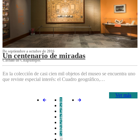
De septiembre a octubre de 2016
Un centenario de miradas
Castillo de Chapultepec
En la colección de casi cien mil objetos del museo se encuentra uno
que reviste especial interés: el Cuadro geográfico,…
Ver más
1
2
3
4
5
6
7
8