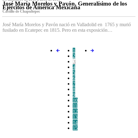
José María Morelos y Pavón, Generalísimo de los
Ejércitos de América Mexicana
C‌astillo de Chapultepec
José María Morelos y Pavón nació en Valladolid en 1765 y murió
fusilado en Ecatepec en 1815. Pero en esta exposición…
1
2
3
4
5
6
7
8
9
10
11
12
13
14
15