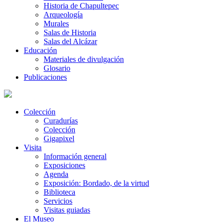
Historia de Chapultepec
Arqueología
Murales
Salas de Historia
Salas del Alcázar
Educación
Materiales de divulgación
Glosario
Publicaciones
Colección
Curadurías
Colección
Gigapixel
Visita
Información general
Exposiciones
Agenda
Exposición: Bordado, de la virtud
Biblioteca
Servicios
Visitas guiadas
El Museo