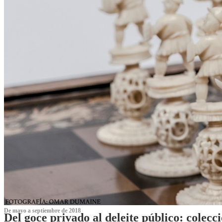
De mayo a septiembre de 2018
Del goce privado al deleite público: cole