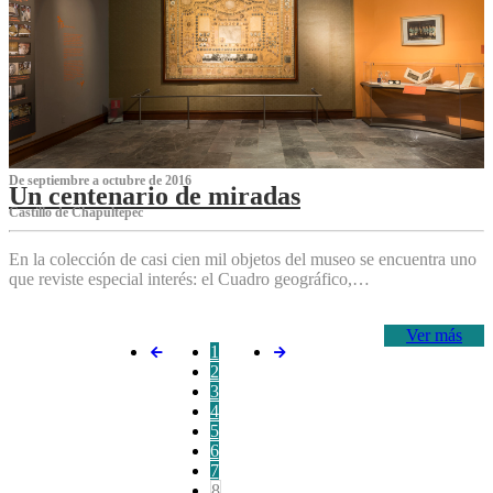
De septiembre a octubre de 2016
Un centenario de miradas
Castillo de Chapultepec
En la colección de casi cien mil objetos del museo se encuentra uno
que reviste especial interés: el Cuadro geográfico,…
Ver más
1
2
3
4
5
6
7
8