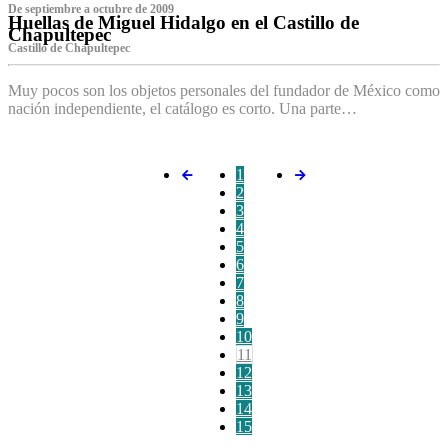
De septiembre a octubre de 2009
Huellas de Miguel Hidalgo en el Castillo de
Chapultepec
Castillo de Chapultepec
Muy pocos son los objetos personales del fundador de México como
nación independiente, el catálogo es corto. Una parte…
1
2
3
4
5
6
7
8
9
10
11
12
13
14
15