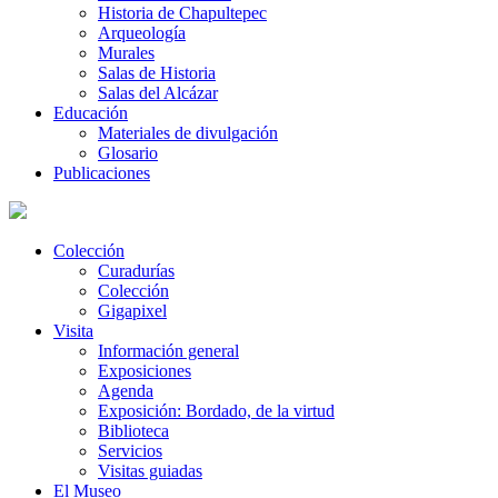
Historia de Chapultepec
Arqueología
Murales
Salas de Historia
Salas del Alcázar
Educación
Materiales de divulgación
Glosario
Publicaciones
Colección
Curadurías
Colección
Gigapixel
Visita
Información general
Exposiciones
Agenda
Exposición: Bordado, de la virtud
Biblioteca
Servicios
Visitas guiadas
El Museo