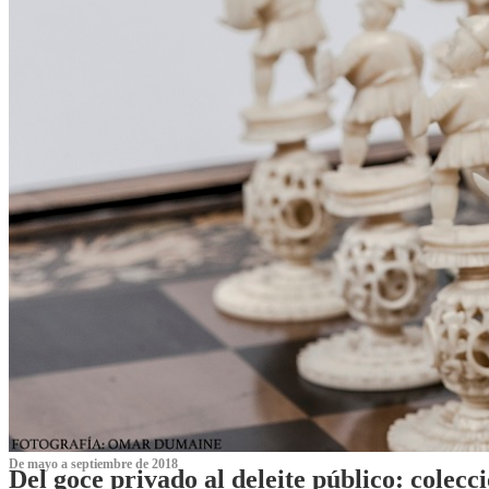
De mayo a septiembre de 2018
Del goce privado al deleite público: cole