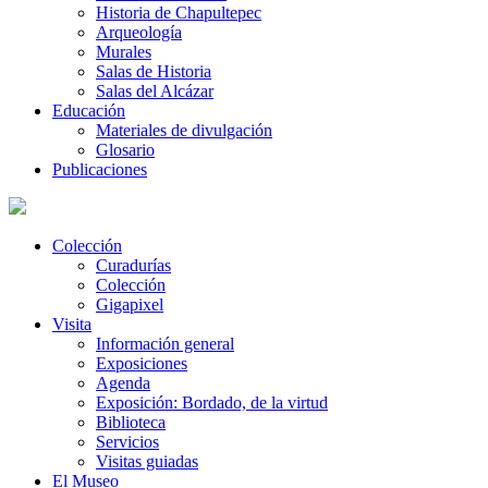
Historia de Chapultepec
Arqueología
Murales
Salas de Historia
Salas del Alcázar
Educación
Materiales de divulgación
Glosario
Publicaciones
Colección
Curadurías
Colección
Gigapixel
Visita
Información general
Exposiciones
Agenda
Exposición: Bordado, de la virtud
Biblioteca
Servicios
Visitas guiadas
El Museo