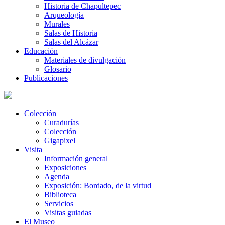
Historia de Chapultepec
Arqueología
Murales
Salas de Historia
Salas del Alcázar
Educación
Materiales de divulgación
Glosario
Publicaciones
Colección
Curadurías
Colección
Gigapixel
Visita
Información general
Exposiciones
Agenda
Exposición: Bordado, de la virtud
Biblioteca
Servicios
Visitas guiadas
El Museo