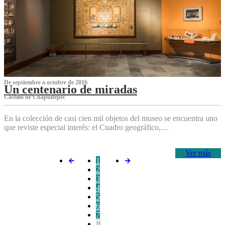
De septiembre a octubre de 2016
Un centenario de miradas
Castillo de Chapultepec
En la colección de casi cien mil objetos del museo se encuentra uno
que reviste especial interés: el Cuadro geográfico,…
Ver más
1
2
3
4
5
6
7
8