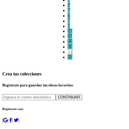
4
5
6
7
8
9
10
11
12
13
14
15
Crea tus colecciones
Regístrate para guardar tus obras favoritas
CONTINUAR
Regístrate con:
|
|
|
|