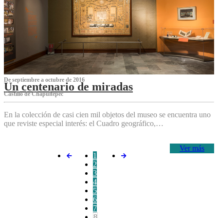
De septiembre a octubre de 2016
Un centenario de miradas
Castillo de Chapultepec
En la colección de casi cien mil objetos del museo se encuentra uno
que reviste especial interés: el Cuadro geográfico,…
Ver más
1
2
3
4
5
6
7
8