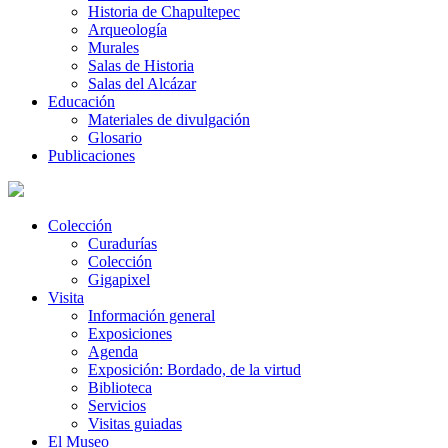
Historia de Chapultepec
Arqueología
Murales
Salas de Historia
Salas del Alcázar
Educación
Materiales de divulgación
Glosario
Publicaciones
Colección
Curadurías
Colección
Gigapixel
Visita
Información general
Exposiciones
Agenda
Exposición: Bordado, de la virtud
Biblioteca
Servicios
Visitas guiadas
El Museo