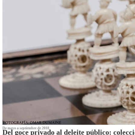
De mayo a septiembre de 2018
Del goce privado al deleite público: cole