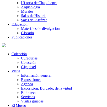
Historia de Chapultepec
Arqueología
Murales
Salas de Historia
Salas del Alcázar
Educación
Materiales de divulgación
Glosario
Publicaciones
Colección
Curadurías
Colección
Gigapixel
Visita
Información general
Exposiciones
Agenda
Exposición: Bordado, de la virtud
Biblioteca
Servicios
Visitas guiadas
El Museo