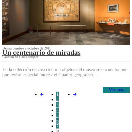
De septiembre a octubre de 2016
Un centenario de miradas
Castillo de Chapultepec
En la colección de casi cien mil objetos del museo se encuentra uno
que reviste especial interés: el Cuadro geográfico,…
Ver más
1
2
3
4
5
6
7
8