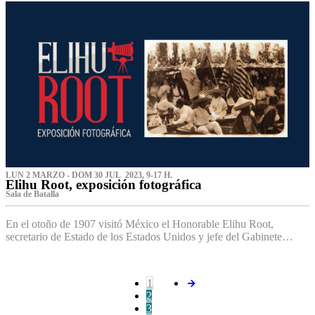
LUN 2 MARZO - DOM 30 JUL 2023, 9-17 H.
Elihu Root, exposición fotográfica
Sala de Batalla
En el otoño de 1907 visitó México el Honorable Elihu Root,
secretario de Estado de los Estados Unidos y jefe del Gabinete…
1
2
3