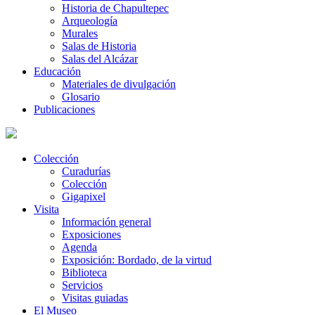
Historia de Chapultepec
Arqueología
Murales
Salas de Historia
Salas del Alcázar
Educación
Materiales de divulgación
Glosario
Publicaciones
Colección
Curadurías
Colección
Gigapixel
Visita
Información general
Exposiciones
Agenda
Exposición: Bordado, de la virtud
Biblioteca
Servicios
Visitas guiadas
El Museo