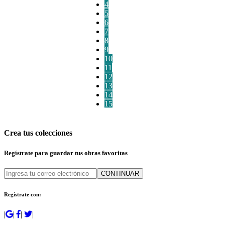
4
5
6
7
8
9
10
11
12
13
14
15
Crea tus colecciones
Regístrate para guardar tus obras favoritas
CONTINUAR
Regístrate con:
|
|
|
|