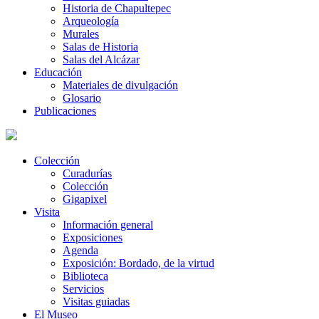
Historia de Chapultepec
Arqueología
Murales
Salas de Historia
Salas del Alcázar
Educación
Materiales de divulgación
Glosario
Publicaciones
Colección
Curadurías
Colección
Gigapixel
Visita
Información general
Exposiciones
Agenda
Exposición: Bordado, de la virtud
Biblioteca
Servicios
Visitas guiadas
El Museo