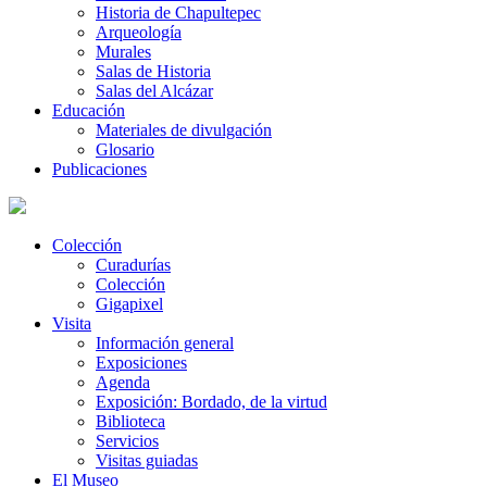
Historia de Chapultepec
Arqueología
Murales
Salas de Historia
Salas del Alcázar
Educación
Materiales de divulgación
Glosario
Publicaciones
Colección
Curadurías
Colección
Gigapixel
Visita
Información general
Exposiciones
Agenda
Exposición: Bordado, de la virtud
Biblioteca
Servicios
Visitas guiadas
El Museo