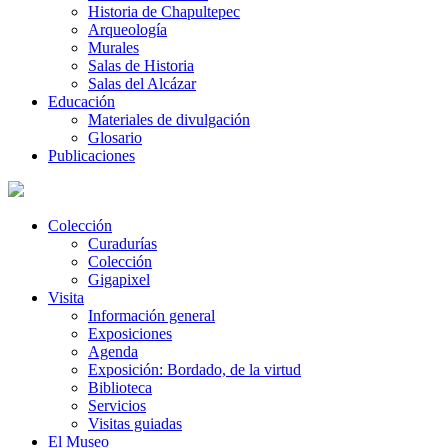
Historia de Chapultepec
Arqueología
Murales
Salas de Historia
Salas del Alcázar
Educación
Materiales de divulgación
Glosario
Publicaciones
Colección
Curadurías
Colección
Gigapixel
Visita
Información general
Exposiciones
Agenda
Exposición: Bordado, de la virtud
Biblioteca
Servicios
Visitas guiadas
El Museo