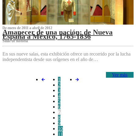
De enero de 2011 a abril de 2012
Amanecer de una nación: de Nueva
España a México, 1765-1836
Salas de historia
En sus nueve salas, esta exhibición ofrece un recorrido por la lucha
independentista desde sus orígenes en el año de…
Ver más
1
2
3
4
5
6
7
8
9
10
11