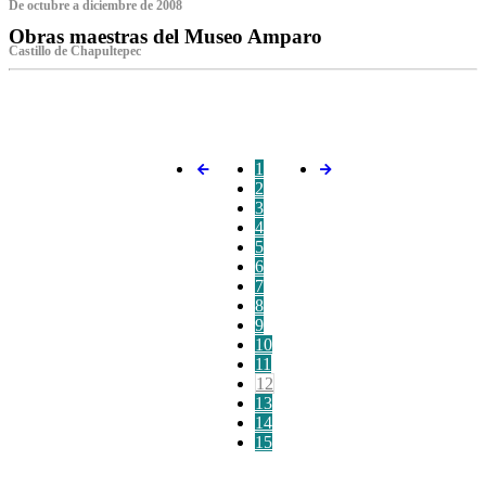
De octubre a diciembre de 2008
Obras maestras del Museo Amparo
Castillo de Chapultepec
‌
1
2
3
4
5
6
7
8
9
10
11
12
13
14
15