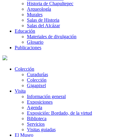
Historia de Chapultepec
Arqueología
Murales
Salas de Historia
Salas del Alcázar
Educación
Materiales de divulgación
Glosario
Publicaciones
Colección
Curadurías
Colección
Gigapixel
Visita
Información general
Exposiciones
Agenda
Exposición: Bordado, de la virtud
Biblioteca
Servicios
Visitas guiadas
El Museo