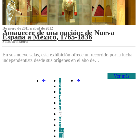
De enero de 2011 a abril de 2012
Amanecer de una nación: de Nueva
España a México, 1765-1836
Salas de historia
En sus nueve salas, esta exhibición ofrece un recorrido por la lucha
independentista desde sus orígenes en el año de…
Ver más
1
2
3
4
5
6
7
8
9
10
11