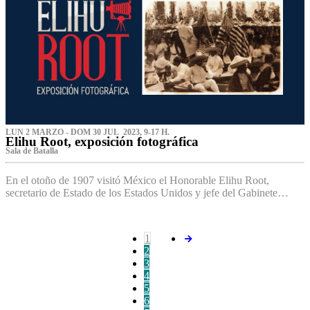
LUN 2 MARZO - DOM 30 JUL 2023, 9-17 H.
Elihu Root, exposición fotográfica
Sala de Batalla
En el otoño de 1907 visitó México el Honorable Elihu Root,
secretario de Estado de los Estados Unidos y jefe del Gabinete…
1
2
3
4
5
6