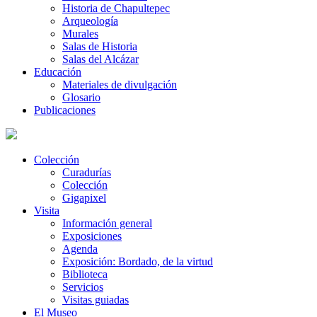
Historia de Chapultepec
Arqueología
Murales
Salas de Historia
Salas del Alcázar
Educación
Materiales de divulgación
Glosario
Publicaciones
Colección
Curadurías
Colección
Gigapixel
Visita
Información general
Exposiciones
Agenda
Exposición: Bordado, de la virtud
Biblioteca
Servicios
Visitas guiadas
El Museo