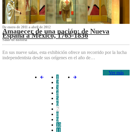
De enero de 2011 a abril de 2012
Amanecer de una nación: de Nueva
España a México, 1765-1836
Salas de historia
En sus nueve salas, esta exhibición ofrece un recorrido por la lucha
independentista desde sus orígenes en el año de…
Ver más
1
2
3
4
5
6
7
8
9
10
11