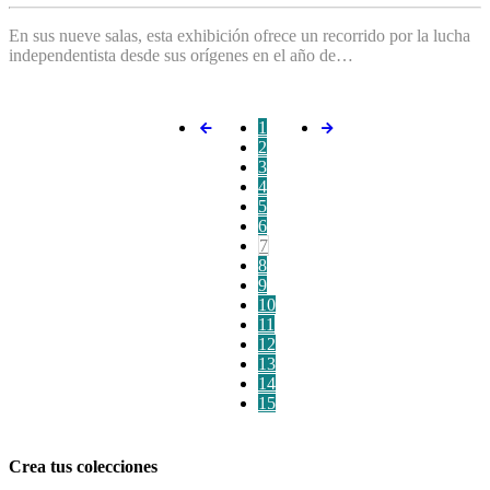
En sus nueve salas, esta exhibición ofrece un recorrido por la lucha
independentista desde sus orígenes en el año de…
1
2
3
4
5
6
7
8
9
10
11
12
13
14
15
Crea tus colecciones