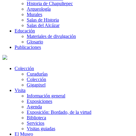
Historia de Chapultepec
Arqueología
Murales
Salas de Historia
Salas del Alcázar
Educación
Materiales de divulgación
Glosario
Publicaciones
Colección
Curadurías
Colección
Gigapixel
Visita
Información general
Exposiciones
Agenda
Exposición: Bordado, de la virtud
Biblioteca
Servicios
Visitas guiadas
El Museo