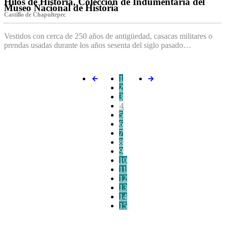
Hilos de Historia, Colección de Indumentaria del
Museo Nacional de Historia
Castillo de Chapultepec
Vestidos con cerca de 250 años de antigüedad, casacas militares o
prendas usadas durante los años sesenta del siglo pasado…
1
2
3
4
5
6
7
8
9
10
11
12
13
14
15