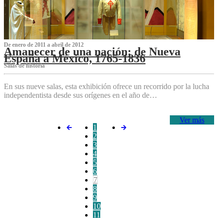
De enero de 2011 a abril de 2012
Amanecer de una nación: de Nueva
España a México, 1765-1836
Salas de historia
En sus nueve salas, esta exhibición ofrece un recorrido por la lucha
independentista desde sus orígenes en el año de…
Ver más
1
2
3
4
5
6
7
8
9
10
11