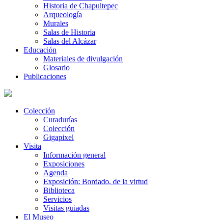
Historia de Chapultepec
Arqueología
Murales
Salas de Historia
Salas del Alcázar
Educación
Materiales de divulgación
Glosario
Publicaciones
Colección
Curadurías
Colección
Gigapixel
Visita
Información general
Exposiciones
Agenda
Exposición: Bordado, de la virtud
Biblioteca
Servicios
Visitas guiadas
El Museo