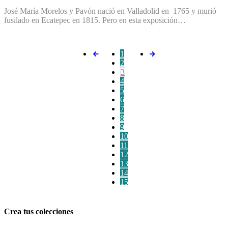
José María Morelos y Pavón nació en Valladolid en 1765 y murió
fusilado en Ecatepec en 1815. Pero en esta exposición…
1
2
3
4
5
6
7
8
9
10
11
12
13
14
15
Crea tus colecciones