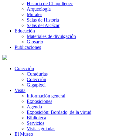
Historia de Chapultepec
Arqueología
Murales
Salas de Historia
Salas del Alcázar
Educación
Materiales de divulgación
Glosario
Publicaciones
Colección
Curadurías
Colección
Gigapixel
Visita
Información general
Exposiciones
Agenda
Exposición: Bordado, de la virtud
Biblioteca
Servicios
Visitas guiadas
El Museo