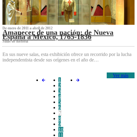
De enero de 2011 a abril de 2012
Amanecer de una nación: de Nueva
España a México, 1765-1836
Salas de historia
En sus nueve salas, esta exhibición ofrece un recorrido por la lucha
independentista desde sus orígenes en el año de…
Ver más
1
2
3
4
5
6
7
8
9
10
11