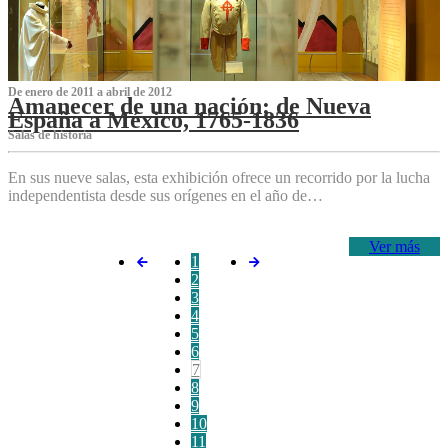
De enero de 2011 a abril de 2012
Amanecer de una nación: de Nueva
España a México, 1765-1836
Salas de historia
En sus nueve salas, esta exhibición ofrece un recorrido por la lucha
independentista desde sus orígenes en el año de…
Ver más
1
2
3
4
5
6
7
8
9
10
11