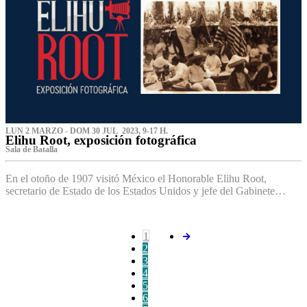
LUN 2 MARZO - DOM 30 JUL 2023, 9-17 H.
Elihu Root, exposición fotográfica
Sala de Batalla
En el otoño de 1907 visitó México el Honorable Elihu Root,
secretario de Estado de los Estados Unidos y jefe del Gabinete…
1
2
3
4
5
6