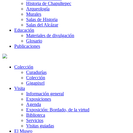
Historia de Chapultepec
Arqueología
Murales
Salas de Historia
Salas del Alcázar
Educación
Materiales de divulgación
Glosario
Publicaciones
Colección
Curadurías
Colección
Gigapixel
Visita
Información general
Exposiciones
Agenda
Exposición: Bordado, de la virtud
Biblioteca
Servicios
Visitas guiadas
El Museo