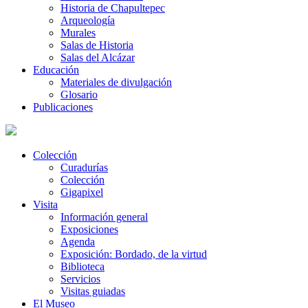
Historia de Chapultepec
Arqueología
Murales
Salas de Historia
Salas del Alcázar
Educación
Materiales de divulgación
Glosario
Publicaciones
Colección
Curadurías
Colección
Gigapixel
Visita
Información general
Exposiciones
Agenda
Exposición: Bordado, de la virtud
Biblioteca
Servicios
Visitas guiadas
El Museo