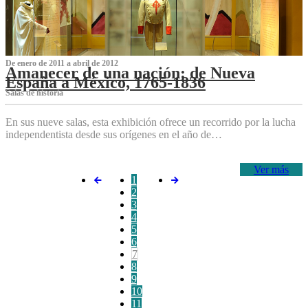
De enero de 2011 a abril de 2012
Amanecer de una nación: de Nueva
España a México, 1765-1836
Salas de historia
En sus nueve salas, esta exhibición ofrece un recorrido por la lucha
independentista desde sus orígenes en el año de…
Ver más
1
2
3
4
5
6
7
8
9
10
11