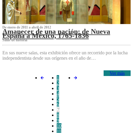
De enero de 2011 a abril de 2012
Amanecer de una nación: de Nueva
España a México, 1765-1836
Salas de historia
En sus nueve salas, esta exhibición ofrece un recorrido por la lucha
independentista desde sus orígenes en el año de…
Ver más
1
2
3
4
5
6
7
8
9
10
11