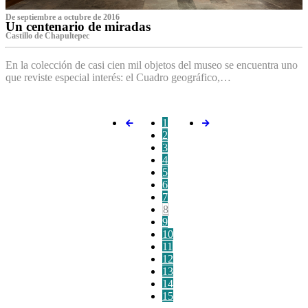
De septiembre a octubre de 2016
Un centenario de miradas
Castillo de Chapultepec
En la colección de casi cien mil objetos del museo se encuentra uno
que reviste especial interés: el Cuadro geográfico,…
1
2
3
4
5
6
7
8
9
10
11
12
13
14
15