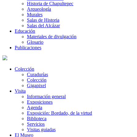
Historia de Chapultepec
Arqueología
Murales
Salas de Historia
Salas del Alcázar
Educación
Materiales de divulgación
Glosario
Publicaciones
Colección
Curadurías
Colección
Gigapixel
Visita
Información general
Exposiciones
Agenda
Exposición: Bordado, de la virtud
Biblioteca
Servicios
Visitas guiadas
El Museo