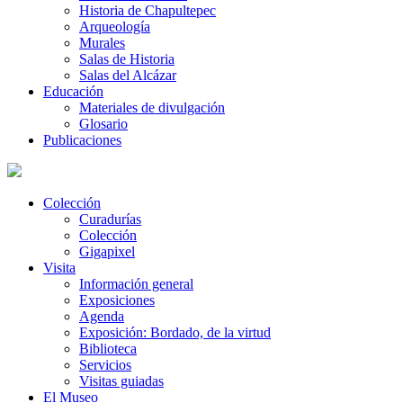
Historia de Chapultepec
Arqueología
Murales
Salas de Historia
Salas del Alcázar
Educación
Materiales de divulgación
Glosario
Publicaciones
Colección
Curadurías
Colección
Gigapixel
Visita
Información general
Exposiciones
Agenda
Exposición: Bordado, de la virtud
Biblioteca
Servicios
Visitas guiadas
El Museo