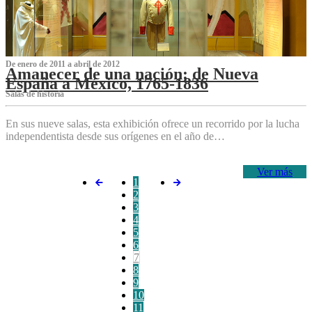
De enero de 2011 a abril de 2012
Amanecer de una nación: de Nueva
España a México, 1765-1836
Salas de historia
En sus nueve salas, esta exhibición ofrece un recorrido por la lucha
independentista desde sus orígenes en el año de…
Ver más
1
2
3
4
5
6
7
8
9
10
11