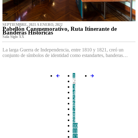
SEPTIEMBRE, 2021 A ENERO, 2022
Pabellón Conmemorativo, Ruta Itinerante de
Banderas Históricas
Sala Siglo XX
La larga Guerra de Independencia, entre 1810 y 1821, creó un
conjunto de símbolos de identidad como estandartes, banderas…
1
2
3
4
5
6
7
8
9
10
11
12