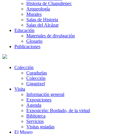
Historia de Chapultepec
Arqueología
Murales
Salas de Historia
Salas del Alcázar
Educación
Materiales de divulgación
Glosario
Publicaciones
Colección
Curadurías
Colección
Gigapixel
Visita
Información general
Exposiciones
Agenda
Exposición: Bordado, de la virtud
Biblioteca
Servicios
Visitas guiadas
El Museo