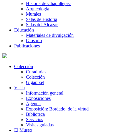
Historia de Chapultepec
Arqueología
Murales
Salas de Historia
Salas del Alcázar
Educación
Materiales de divulgación
Glosario
Publicaciones
Colección
Curadurías
Colección
Gigapixel
Visita
Información general
Exposiciones
Agenda
Exposición: Bordado, de la virtud
Biblioteca
Servicios
Visitas guiadas
El Museo