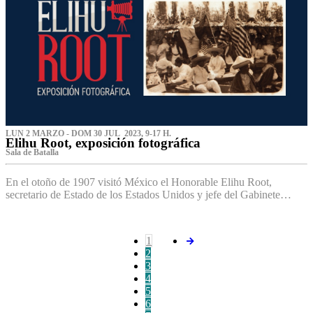
LUN 2 MARZO - DOM 30 JUL 2023, 9-17 H.
Elihu Root, exposición fotográfica
Sala de Batalla
En el otoño de 1907 visitó México el Honorable Elihu Root,
secretario de Estado de los Estados Unidos y jefe del Gabinete…
1
2
3
4
5
6