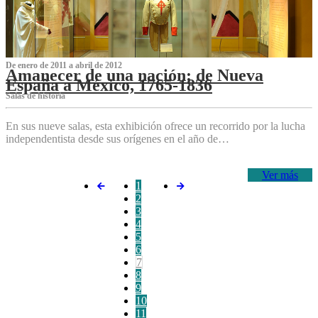
De enero de 2011 a abril de 2012
Amanecer de una nación: de Nueva
España a México, 1765-1836
Salas de historia
En sus nueve salas, esta exhibición ofrece un recorrido por la lucha
independentista desde sus orígenes en el año de…
Ver más
1
2
3
4
5
6
7
8
9
10
11