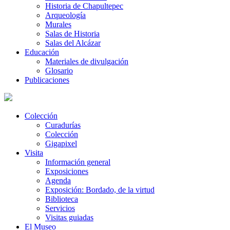
Historia de Chapultepec
Arqueología
Murales
Salas de Historia
Salas del Alcázar
Educación
Materiales de divulgación
Glosario
Publicaciones
Colección
Curadurías
Colección
Gigapixel
Visita
Información general
Exposiciones
Agenda
Exposición: Bordado, de la virtud
Biblioteca
Servicios
Visitas guiadas
El Museo