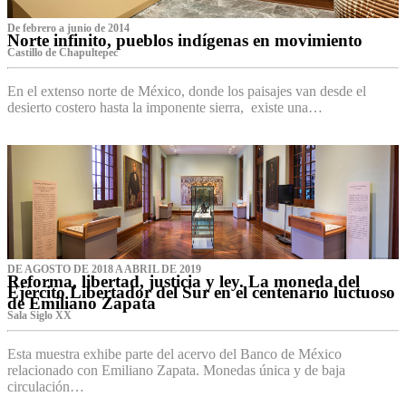
De febrero a junio de 2014
Norte infinito, pueblos indígenas en movimiento
Castillo de Chapultepec
En el extenso norte de México, donde los paisajes van desde el
desierto costero hasta la imponente sierra, existe una…
DE AGOSTO DE 2018 A ABRIL DE 2019
Reforma, libertad, justicia y ley. La moneda del
Ejército Libertador del Sur en el centenario luctuoso
de Emiliano Zapata
Sala Siglo XX
Esta muestra exhibe parte del acervo del Banco de México
relacionado con Emiliano Zapata. Monedas única y de baja
circulación…