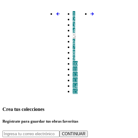
1
2
3
4
5
6
7
8
9
10
11
12
13
14
15
Crea tus colecciones
Regístrate para guardar tus obras favoritas
CONTINUAR