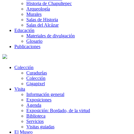
Historia de Chapultepec
Arqueología
Murales
Salas de Historia
Salas del Alcázar
Educación
Materiales de divulgación
Glosario
Publicaciones
Colección
Curadurías
Colección
Gigapixel
Visita
Información general
Exposiciones
Agenda
Exposición: Bordado, de la virtud
Biblioteca
Servicios
Visitas guiadas
El Museo