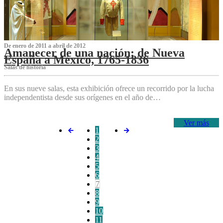
De enero de 2011 a abril de 2012
Amanecer de una nación: de Nueva
España a México, 1765-1836
Salas de historia
En sus nueve salas, esta exhibición ofrece un recorrido por la lucha
independentista desde sus orígenes en el año de…
Ver más
1
2
3
4
5
6
7
8
9
10
11