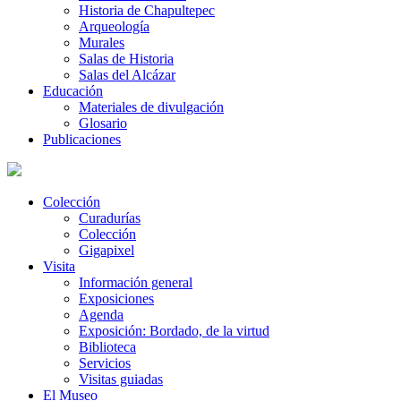
Historia de Chapultepec
Arqueología
Murales
Salas de Historia
Salas del Alcázar
Educación
Materiales de divulgación
Glosario
Publicaciones
Colección
Curadurías
Colección
Gigapixel
Visita
Información general
Exposiciones
Agenda
Exposición: Bordado, de la virtud
Biblioteca
Servicios
Visitas guiadas
El Museo