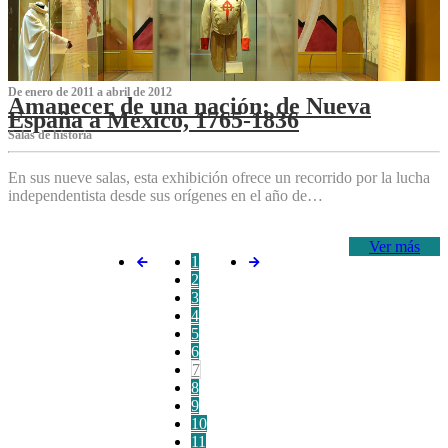
De enero de 2011 a abril de 2012
Amanecer de una nación: de Nueva
España a México, 1765-1836
Salas de historia
En sus nueve salas, esta exhibición ofrece un recorrido por la lucha
independentista desde sus orígenes en el año de…
Ver más
1
2
3
4
5
6
7
8
9
10
11