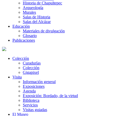
Historia de Chapultepec
Arqueología
Murales
Salas de Historia
Salas del Alcázar
Educación
Materiales de divulgación
Glosario
Publicaciones
Colección
Curadurías
Colección
Gigapixel
Visita
Información general
Exposiciones
Agenda
Exposición: Bordado, de la virtud
Biblioteca
Servicios
Visitas guiadas
El Museo