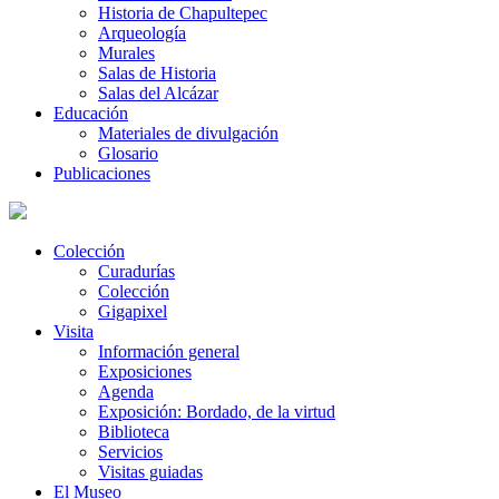
Historia de Chapultepec
Arqueología
Murales
Salas de Historia
Salas del Alcázar
Educación
Materiales de divulgación
Glosario
Publicaciones
Colección
Curadurías
Colección
Gigapixel
Visita
Información general
Exposiciones
Agenda
Exposición: Bordado, de la virtud
Biblioteca
Servicios
Visitas guiadas
El Museo