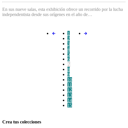
En sus nueve salas, esta exhibición ofrece un recorrido por la lucha
independentista desde sus orígenes en el año de…
1
2
3
4
5
6
7
8
9
10
11
12
13
14
15
Crea tus colecciones