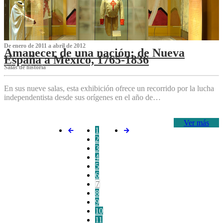
De enero de 2011 a abril de 2012
Amanecer de una nación: de Nueva
España a México, 1765-1836
Salas de historia
En sus nueve salas, esta exhibición ofrece un recorrido por la lucha
independentista desde sus orígenes en el año de…
Ver más
1
2
3
4
5
6
7
8
9
10
11