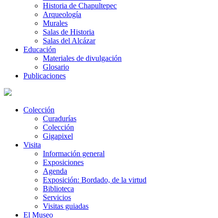
Historia de Chapultepec
Arqueología
Murales
Salas de Historia
Salas del Alcázar
Educación
Materiales de divulgación
Glosario
Publicaciones
Colección
Curadurías
Colección
Gigapixel
Visita
Información general
Exposiciones
Agenda
Exposición: Bordado, de la virtud
Biblioteca
Servicios
Visitas guiadas
El Museo