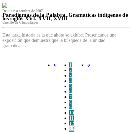
De junio a octubre de 2007
Paradigmas de la Palabra. Gramáticas indígenas de
los siglos XVI, XVII, XVIII
Castillo de Chapultepec
Esta larga historia es la que ahora se exhibe. Presentamos una
exposición que demuestra que la búsqueda de la unidad
gramatical…
1
2
3
4
5
6
7
8
9
10
11
12
13