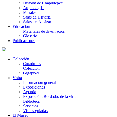
Historia de Chapultepec
Arqueología
Murales
Salas de Historia
Salas del Alcázar
Educación
Materiales de divulgación
Glosario
Publicaciones
Colección
Curadurías
Colección
Gigapixel
Visita
Información general
Exposiciones
Agenda
Exposición: Bordado, de la virtud
Biblioteca
Servicios
Visitas guiadas
El Museo