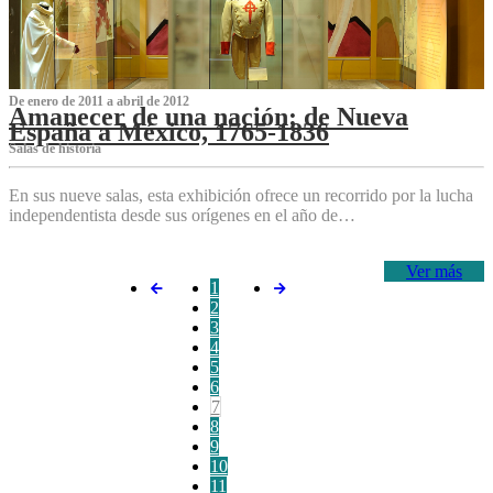
De enero de 2011 a abril de 2012
Amanecer de una nación: de Nueva
España a México, 1765-1836
Salas de historia
En sus nueve salas, esta exhibición ofrece un recorrido por la lucha
independentista desde sus orígenes en el año de…
Ver más
1
2
3
4
5
6
7
8
9
10
11