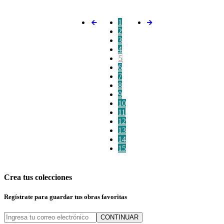
1
2
3
4
5
6
7
8
9
10
11
12
13
14
15
Crea tus colecciones
Regístrate para guardar tus obras favoritas
CONTINUAR