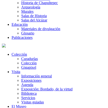
Historia de Chapultepec
Arqueología
Murales
Salas de Historia
Salas del Alcázar
Educación
Materiales de divulgación
Glosario
Publicaciones
Colección
Curadurías
Colección
Gigapixel
Visita
Información general
Exposiciones
Agenda
Exposición: Bordado, de la virtud
Biblioteca
Servicios
Visitas guiadas
El Museo