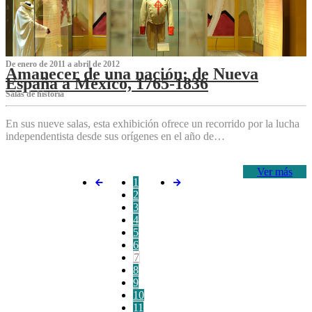
De enero de 2011 a abril de 2012
Amanecer de una nación: de Nueva
España a México, 1765-1836
Salas de historia
En sus nueve salas, esta exhibición ofrece un recorrido por la lucha
independentista desde sus orígenes en el año de…
Ver más
1
2
3
4
5
6
7
8
9
10
11