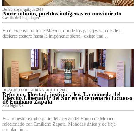
De febrero a junio de 2014
Norte infinito, pueblos indígenas en movimiento
Castillo de Chapultepec
En el extenso norte de México, donde los paisajes van desde el
desierto costero hasta la imponente sierra, existe una…
DE AGOSTO DE 2018 A ABRIL DE 2019
Reforma, libertad, justicia y ley. La moneda del
Ejército Libertador del Sur en el centenario luctuoso
de Emiliano Zapata
Sala Siglo XX
Esta muestra exhibe parte del acervo del Banco de México
relacionado con Emiliano Zapata. Monedas única y de baja
circulación…