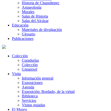
Historia de Chapultepec
Arqueología
Murales
Salas de Historia
Salas del Alcázar
Educación
Materiales de divulgación
Glosario
Publicaciones
Colección
Curadurías
Colección
Gigapixel
Visita
Información general
Exposiciones
Agenda
Exposición: Bordado, de la virtud
Biblioteca
Servicios
Visitas guiadas
El Museo