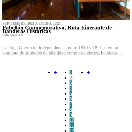
SEPTIEMBRE, 2021 A ENERO, 2022
Pabellón Conmemorativo, Ruta Itinerante de
Banderas Históricas
Sala Siglo XX
La larga Guerra de Independencia, entre 1810 y 1821, creó un
conjunto de símbolos de identidad como estandartes, banderas…
1
2
3
4
5
6
7
8
9
10
11
12