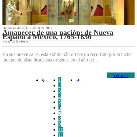
De enero de 2011 a abril de 2012
Amanecer de una nación: de Nueva
España a México, 1765-1836
Salas de historia
En sus nueve salas, esta exhibición ofrece un recorrido por la lucha
independentista desde sus orígenes en el año de…
Ver más
1
2
3
4
5
6
7
8
9
10
11