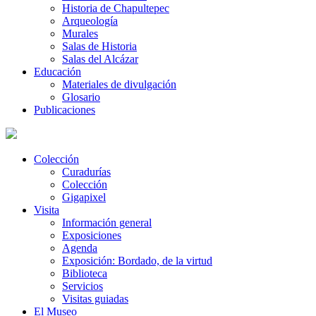
Historia de Chapultepec
Arqueología
Murales
Salas de Historia
Salas del Alcázar
Educación
Materiales de divulgación
Glosario
Publicaciones
Colección
Curadurías
Colección
Gigapixel
Visita
Información general
Exposiciones
Agenda
Exposición: Bordado, de la virtud
Biblioteca
Servicios
Visitas guiadas
El Museo