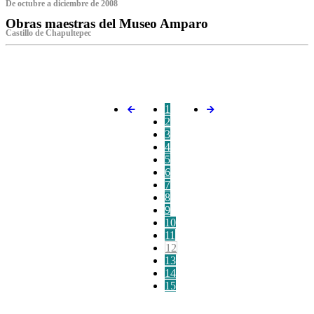
De octubre a diciembre de 2008
Obras maestras del Museo Amparo
Castillo de Chapultepec
‌
1
2
3
4
5
6
7
8
9
10
11
12
13
14
15