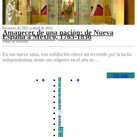
De enero de 2011 a abril de 2012
Amanecer de una nación: de Nueva
España a México, 1765-1836
Salas de historia
En sus nueve salas, esta exhibición ofrece un recorrido por la lucha
independentista desde sus orígenes en el año de…
Ver más
1
2
3
4
5
6
7
8
9
10
11