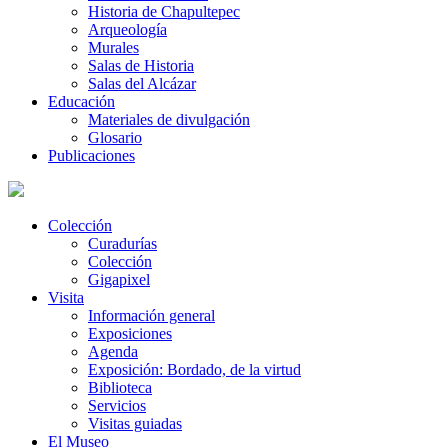
Historia de Chapultepec
Arqueología
Murales
Salas de Historia
Salas del Alcázar
Educación
Materiales de divulgación
Glosario
Publicaciones
Colección
Curadurías
Colección
Gigapixel
Visita
Información general
Exposiciones
Agenda
Exposición: Bordado, de la virtud
Biblioteca
Servicios
Visitas guiadas
El Museo