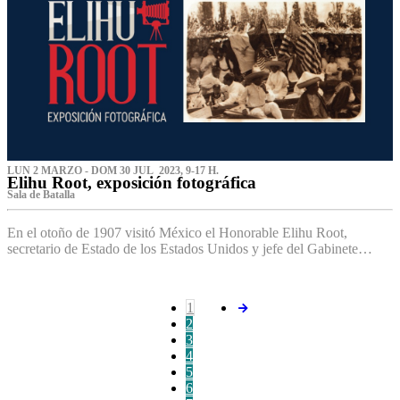
LUN 2 MARZO - DOM 30 JUL 2023, 9-17 H.
Elihu Root, exposición fotográfica
Sala de Batalla
En el otoño de 1907 visitó México el Honorable Elihu Root,
secretario de Estado de los Estados Unidos y jefe del Gabinete…
1
2
3
4
5
6