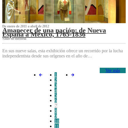
De enero de 2011 a abril de 2012
Amanecer de una nación: de Nueva
España a México, 1765-1836
Salas de historia
En sus nueve salas, esta exhibición ofrece un recorrido por la lucha
independentista desde sus orígenes en el año de…
Ver más
1
2
3
4
5
6
7
8
9
10
11