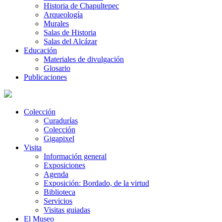
Historia de Chapultepec
Arqueología
Murales
Salas de Historia
Salas del Alcázar
Educación
Materiales de divulgación
Glosario
Publicaciones
Colección
Curadurías
Colección
Gigapixel
Visita
Información general
Exposiciones
Agenda
Exposición: Bordado, de la virtud
Biblioteca
Servicios
Visitas guiadas
El Museo