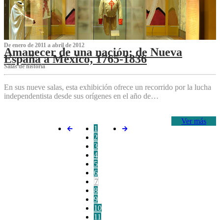
De enero de 2011 a abril de 2012
Amanecer de una nación: de Nueva
España a México, 1765-1836
Salas de historia
En sus nueve salas, esta exhibición ofrece un recorrido por la lucha
independentista desde sus orígenes en el año de…
Ver más
1
2
3
4
5
6
7
8
9
10
11