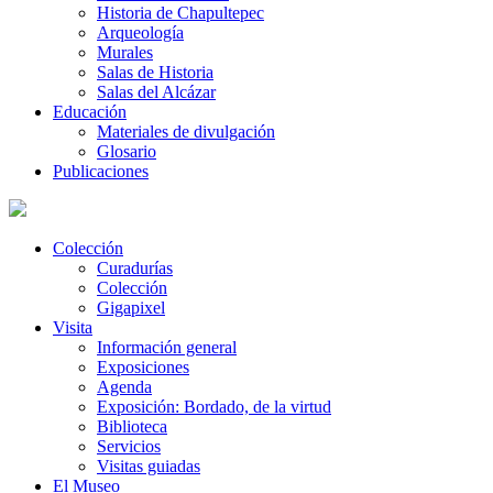
Historia de Chapultepec
Arqueología
Murales
Salas de Historia
Salas del Alcázar
Educación
Materiales de divulgación
Glosario
Publicaciones
Colección
Curadurías
Colección
Gigapixel
Visita
Información general
Exposiciones
Agenda
Exposición: Bordado, de la virtud
Biblioteca
Servicios
Visitas guiadas
El Museo