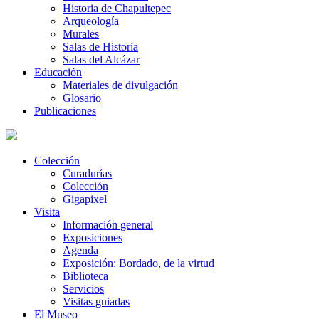
Historia de Chapultepec
Arqueología
Murales
Salas de Historia
Salas del Alcázar
Educación
Materiales de divulgación
Glosario
Publicaciones
Colección
Curadurías
Colección
Gigapixel
Visita
Información general
Exposiciones
Agenda
Exposición: Bordado, de la virtud
Biblioteca
Servicios
Visitas guiadas
El Museo