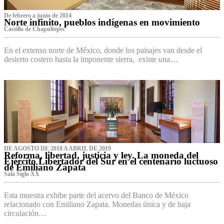
De febrero a junio de 2014
Norte infinito, pueblos indígenas en movimiento
Castillo de Chapultepec
En el extenso norte de México, donde los paisajes van desde el
desierto costero hasta la imponente sierra, existe una…
DE AGOSTO DE 2018 A ABRIL DE 2019
Reforma, libertad, justicia y ley. La moneda del
Ejército Libertador del Sur en el centenario luctuoso
de Emiliano Zapata
Sala Siglo XX
Esta muestra exhibe parte del acervo del Banco de México
relacionado con Emiliano Zapata. Monedas única y de baja
circulación…