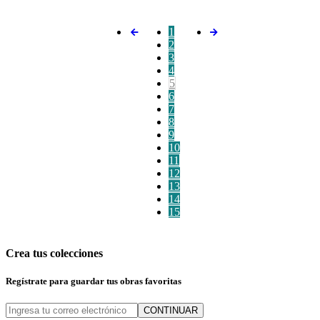
1
2
3
4
5
6
7
8
9
10
11
12
13
14
15
Crea tus colecciones
Regístrate para guardar tus obras favoritas
CONTINUAR