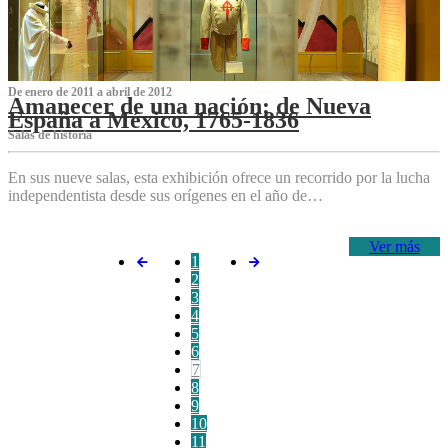
De enero de 2011 a abril de 2012
Amanecer de una nación: de Nueva
España a México, 1765-1836
Salas de historia
En sus nueve salas, esta exhibición ofrece un recorrido por la lucha
independentista desde sus orígenes en el año de…
Ver más
1
2
3
4
5
6
7
8
9
10
11