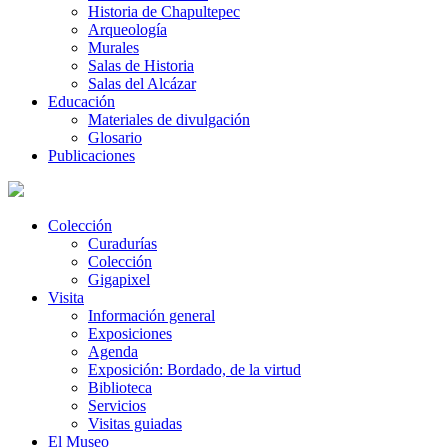
Historia de Chapultepec
Arqueología
Murales
Salas de Historia
Salas del Alcázar
Educación
Materiales de divulgación
Glosario
Publicaciones
Colección
Curadurías
Colección
Gigapixel
Visita
Información general
Exposiciones
Agenda
Exposición: Bordado, de la virtud
Biblioteca
Servicios
Visitas guiadas
El Museo