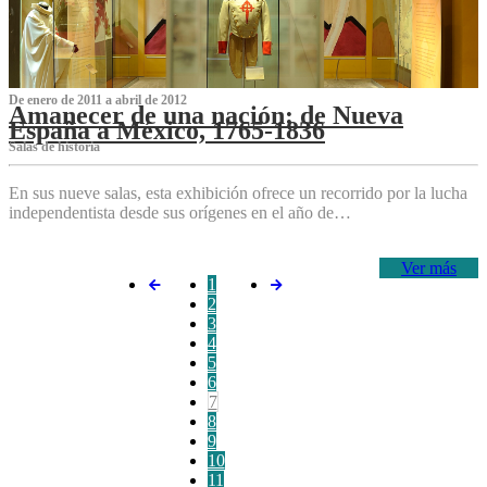
De enero de 2011 a abril de 2012
Amanecer de una nación: de Nueva
España a México, 1765-1836
Salas de historia
En sus nueve salas, esta exhibición ofrece un recorrido por la lucha
independentista desde sus orígenes en el año de…
Ver más
1
2
3
4
5
6
7
8
9
10
11