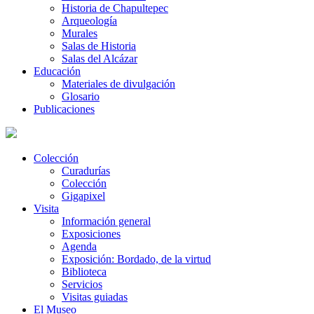
Historia de Chapultepec
Arqueología
Murales
Salas de Historia
Salas del Alcázar
Educación
Materiales de divulgación
Glosario
Publicaciones
Colección
Curadurías
Colección
Gigapixel
Visita
Información general
Exposiciones
Agenda
Exposición: Bordado, de la virtud
Biblioteca
Servicios
Visitas guiadas
El Museo