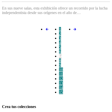
En sus nueve salas, esta exhibición ofrece un recorrido por la lucha
independentista desde sus orígenes en el año de…
1
2
3
4
5
6
7
8
9
10
11
12
13
14
15
Crea tus colecciones