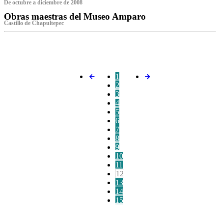
De octubre a diciembre de 2008
Obras maestras del Museo Amparo
Castillo de Chapultepec
‌
1
2
3
4
5
6
7
8
9
10
11
12
13
14
15