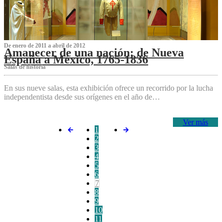
De enero de 2011 a abril de 2012
Amanecer de una nación: de Nueva
España a México, 1765-1836
Salas de historia
En sus nueve salas, esta exhibición ofrece un recorrido por la lucha
independentista desde sus orígenes en el año de…
Ver más
1
2
3
4
5
6
7
8
9
10
11