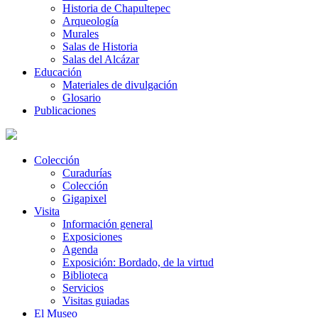
Historia de Chapultepec
Arqueología
Murales
Salas de Historia
Salas del Alcázar
Educación
Materiales de divulgación
Glosario
Publicaciones
Colección
Curadurías
Colección
Gigapixel
Visita
Información general
Exposiciones
Agenda
Exposición: Bordado, de la virtud
Biblioteca
Servicios
Visitas guiadas
El Museo